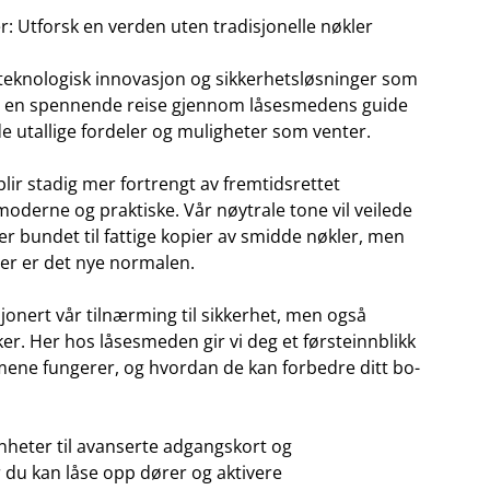
: Utforsk ​en verden uten ⁤tradisjonelle nøkler
teknologisk innovasjon ⁣og sikkerhetsløsninger‍ som
s på en spennende reise gjennom låsesmedens guide
 de utallige fordeler og ⁤muligheter som venter.
blir stadig mer fortrengt av fremtidsrettet
t‌ moderne og praktiske. Vår nøytrale tone vil veilede
r bundet til ‍fattige kopier av smidde‍ nøkler, men
ger⁤ er det nye normalen.
jonert vår tilnærming til sikkerhet, men‍ også
ker.⁣ Her hos låsesmeden gir vi deg et førsteinnblikk
emene fungerer,⁤ og hvordan de kan forbedre ditt bo-
nheter til avanserte adgangskort og
 du ⁤kan låse opp‌ dører og aktivere