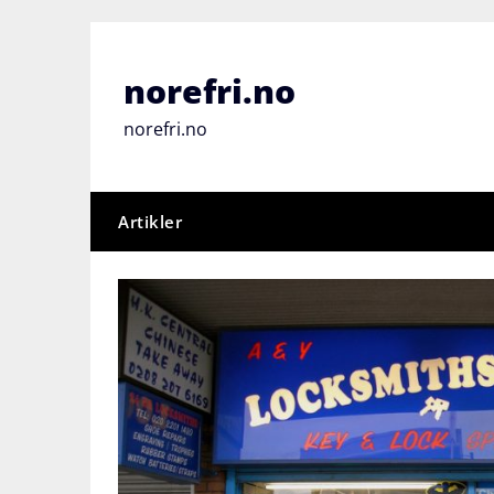
Skip
to
content
norefri.no
norefri.no
Artikler