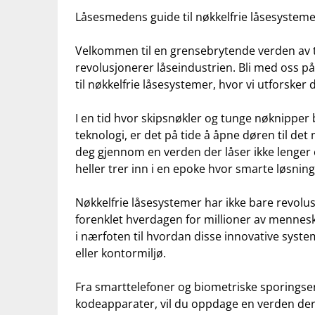
Låsesmedens guide⁤ til nøkkelfrie låsesystemer
Velkommen⁣ til ‌en ⁣grensebrytende verden av 
revolusjonerer låseindustrien.⁢ Bli ​med os
⁣til nøkkelfrie låsesystemer, hvor vi utforsker
I en tid hvor skipsnøkler og tunge⁢ nøknipper 
teknologi,​ er det på‌ tide å åpne døren til⁣ de
deg gjennom⁣ en verden der låser ikke ⁣lenger e
heller trer inn​ i en epoke ⁣hvor smarte løsnin
Nøkkelfrie låsesystemer har ikke ⁤bare revolus
forenklet hverdagen ⁤for millioner‌ av‌ mennes
i nærfoten til hvordan⁤ disse innovative syst
eller kontormiljø.
Fra smarttelefoner og biometriske sporingse
‌kodeapparater, ⁣vil du ⁤oppdage en verden der