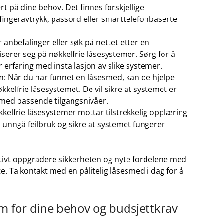
rt⁤ på dine ​behov. Det finnes forskjellige
l fingeravtrykk, passord eller smarttelefonbaserte
anbefalinger eller søk⁣ på ‌nettet etter en
serer seg på nøkkelfrie låsesystemer. Sørg‌ for⁤ å
r erfaring⁤ med installasjon av slike systemer.
m:⁢ Når du ‍har ​funnet en låsesmed, kan de hjelpe
økkelfrie låsesystemet. De vil sikre at systemet er
til med passende tilgangsnivåer.
kkelfrie ⁣låsesystemer mottar tilstrekkelig opplæring
 unngå‍ feilbruk‍ og sikre at systemet fungerer
ektivt oppgradere‍ sikkerheten og nyte fordelene med
e. Ta kontakt med en pålitelig låsesmed i dag for⁣ å
em‌ for dine ⁣behov‌ og ‌budsjettkrav