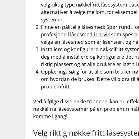
velg riktig type nøkkelfritt låsesystem base
⁣alternativer å velge mellom, for ‍eksempe
systemer.
Finne en pålitelig låsesmed: Spør rundt for 
profesjonell ​
låsesmed i Larvik
som spesiali
velge en⁢ låsesmed som er lisensiert og ⁤ha
Installere og konfigurere nøkkelfritt syste
deg med⁣ å ‍installere ‌og konfigurere det n
⁢riktig plassert og at alle brukere er lagt 
Opplæring:‌ Sørg for at alle‌ som bruker nø
om hvordan de brukes. Dette vil bidra til å
problemfritt.
Ved ⁤å følge⁤ disse enkle trinnene, kan du eff
nøkkelfrie låsesystemer på⁤ en⁤ problemfri måt
komme i gang!
Velg⁢ riktig nøkkelfritt låsesyst