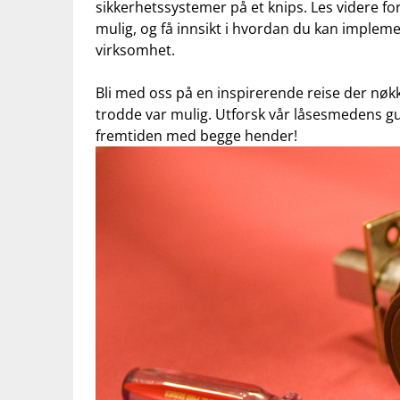
sikkerhetssystemer på et knips.⁤ Les ⁣videre ‍f
⁣mulig, og​ få innsikt i hvordan du kan implement
virksomhet.
Bli med oss på en ‍inspirerende‌ reise ⁣der nøkk
trodde ‌var mulig. ⁤Utforsk vår låsesmedens⁣ gu
fremtiden med begge hender!