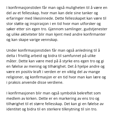
I ‌konfirmasjonstiden får man også muligheten til å være en
⁢del av et fellesskap, hvor man kan dele sine​ tanker og
⁤erfaringer ⁣med ‍likesinnede. Dette fellesskapet kan​ være til
stor støtte⁣ og‍ inspirasjon i en tid hvor man utforsker og
søker etter sin egen tro. Gjennom⁤ samlinger, gudstjenester​
og ulike aktiviteter blir man kjent med⁤ andre konfirmanter
og kan skape varige vennskap.
Under konfirmasjonstiden får man også anledning​ til å ​
delta i frivillig arbeid og bidra til samfunnet⁤ på ulike
måter. Dette kan være med på å styrke ens⁢ egen tro og gi
en ⁣følelse av ⁤mening og tilhørighet. Det‌ å hjelpe ⁢andre og
være en positiv kraft i verden⁢ er en viktig del av mange
⁢religioner, og konfirmasjon er ⁢en tid ⁣hvor man kan lære og
i praksis anvende disse verdiene.
I⁢ konfirmasjonen‌ blir man også symbolsk bekreftet som ​
medlem av kirken. Dette er en‌ markering av ens tro og
‍tilhørighet til et større fellesskap. Det kan gi ‍en følelse av
identitet og bidra til en ⁢sterkere tilknytning til sin⁤ tro.