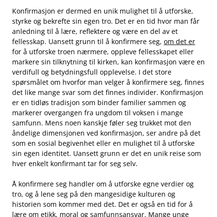
Konfirmasjon er dermed en unik ⁤mulighet til å utforske,‍
styrke og bekrefte sin egen​ tro. Det⁣ er en ​tid hvor man får
anledning til​ å lære, reflektere og være⁤ en ‌del av et
fellesskap. Uansett grunn til ​å ⁤konfirmere seg,
om det er
for å utforske ‌troen nærmere, oppleve fellesskapet​ eller
markere sin ‍tilknytning⁤ til kirken, kan konfirmasjon være en
verdifull ‌og betydningsfull opplevelse. I⁤ det store
spørsmålet ‌om ⁣hvorfor man ⁣velger å konfirmere seg, ‌finnes
det like mange ​svar ‌som det finnes ⁤individer. Konfirmasjon
er en ⁤tidløs tradisjon som binder familier sammen og
markerer overgangen fra⁢ ungdom til ⁢voksen i mange
samfunn. Mens noen ⁢kanskje føler seg trukket mot den⁢
åndelige dimensjonen ved konfirmasjon, ser ‌andre på det
som en sosial begivenhet eller en​ mulighet til⁤ å utforske
sin egen identitet. Uansett grunn er det en unik reise som ​
hver ⁤enkelt konfirmant tar for seg selv.
Å ⁣konfirmere seg handler om å‍ utforske⁤ egne verdier og
‍tro, og å lene seg på den‌ mangesidige kulturen‍ og
historien som kommer med det. ‍Det er også‌ en ‍tid for ⁢å
lære‌ om etikk, moral og samfunnsansvar. Mange⁣ unge