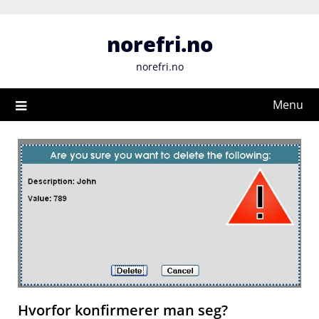
Skip
to
norefri.no
content
norefri.no
Menu
Hvorfor konfirmerer man seg?