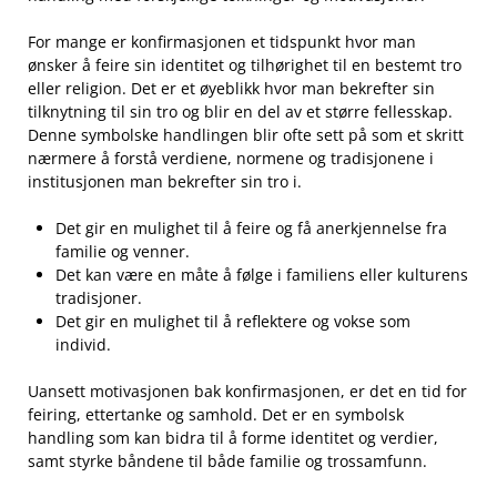
For mange er konfirmasjonen‌ et tidspunkt⁣ hvor man
ønsker å feire sin identitet og tilhørighet til en bestemt tro
eller religion. Det er et øyeblikk hvor man bekrefter sin
tilknytning til sin ‌tro‌ og blir en del av et ‍større fellesskap.​
Denne symbolske handlingen blir ofte sett på som et skritt
nærmere å forstå verdiene, ​normene og tradisjonene i
institusjonen man bekrefter sin tro i.
Det ‍gir ⁢en​ mulighet ⁤til⁤ å feire og få anerkjennelse⁤ fra
familie og venner.
Det kan være ⁤en måte å​ følge i ⁢familiens eller kulturens
tradisjoner.
Det gir en mulighet‌ til å reflektere og vokse som
individ.
Uansett motivasjonen bak konfirmasjonen, er det en⁢ tid for‌
feiring, ettertanke ⁤og samhold. Det er en ⁤symbolsk‍
handling som⁣ kan bidra til å‌ forme ‍identitet og verdier,
samt styrke båndene til både​ familie og ⁣trossamfunn.