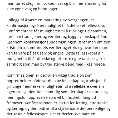
man tar et steg inn i voksenlivet og blir mer ansvarlig for
sine egne ‌valg og ⁢handlinger.
I ​tillegg til å være ⁢en markering av overgangen, ‌er
konfirmasjon også en mulighet ‌til​ å delta i et fellesskap.
Konfirmantene får muligheten til å tilbringe tid sammen,
lære om tradisjoner og verdier, og bygge vennskapsbånd.
Gjennom konfirmasjonsundervisningen lærer man​ om den
kristne tro, samfunnets verdier ‍og​ etikk, og hvordan man
kan ta vare⁣ på seg selv og ⁤andre. Dette fellesskapet ​gir
muligheten ‍til å utforske og utfordre egne tanker og tro,
samtidig som man bygger⁣ sterke bånd​ med likesinnede.
Konfirmasjonen er derfor en viktig tradisjon som
opprettholder både verdien av fellesskap og tradisjon. ⁤Det
gir​ unge mennesker ⁤muligheten til å ‍reflektere ⁢over sin‍
egen tro og identitet, samtidig som det skaper en unik‌ og
⁢meningsfull opplevelse​ som vil bli husket i ‌lang tid‌
fremover. Konfirmasjonen er en​ tid for feiring, ettertanke
og ‍læring, og den bidrar til⁤ å styrke både det personlige⁤ og
det sosiale fellesskapet. Det⁤ er derfor​ ikke bare⁢ en