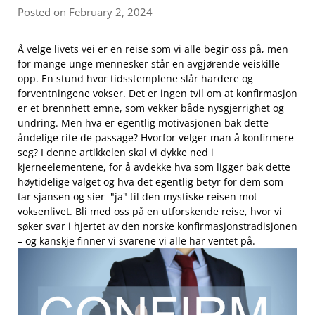
Posted on February 2, 2024
Å velge livets vei er en reise som vi ⁢alle begir ​oss ​på, men
for mange unge mennesker står en avgjørende veiskille
opp. En stund⁢ hvor⁤ tidsstemplene slår hardere og
forventningene vokser. Det ‌er ingen tvil om at konfirmasjon
er et brennhett emne, som vekker både nysgjerrighet og
undring. Men hva er egentlig motivasjonen bak ⁢dette​
åndelige ‍rite de ​passage? Hvorfor ​velger man å konfirmere
seg? I denne artikkelen skal vi dykke ned i
kjerneelementene, for å avdekke hva⁢ som‍ ligger bak dette
‍høytidelige ⁢valget og hva det egentlig ​betyr for⁣ dem som
tar sjansen og sier ‌ "ja" til den‍ mystiske reisen ⁤mot
voksenlivet.⁣ Bli med oss på en utforskende reise, ⁣hvor vi⁣
søker svar i hjertet av den norske ‌konfirmasjonstradisjonen
– og‍ kanskje finner vi⁢ svarene vi alle ‌har ventet på.