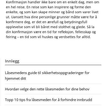
Konfirmasjon handler ⁢ikke bare om en‌ enkelt dag, ⁣men om
‍en​ hel reise. En reise som kan inspirere og forme den
enkelte, og som kan skape minner og bånd som varer livet
ut. Uansett hva dine​ personlige ‌grunner måtte være⁣ for å
konfirmere ‌deg, er ‍det⁣ en ærefull og betydningsfull
⁢opplevelse‌ som vil bli båret ‍med stolthet og glede. Så la‍
din konfirmasjon være en tid for refleksjon, fellesskap og
feiring – en tid som vil huskes ⁣og verdsettes ‍for alltid.
Innlegg
Låsesmedens guide til sikkerhetsoppgraderinger for
hjemmet ditt
Hvordan velge den rette låsesmeden for dine behov
Topp 10 tips fra låsesmeden for å forhindre innbrudd