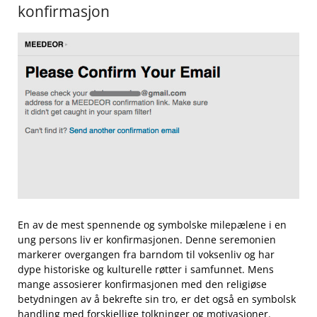
konfirmasjon
En ​av de mest spennende og symbolske milepælene ⁤i ⁢en
ung persons liv er konfirmasjonen. ⁢Denne seremonien
markerer overgangen fra barndom til voksenliv ‌og har
dype historiske ‌og kulturelle ‌røtter i samfunnet.‍ Mens
mange assosierer konfirmasjonen ‍med ​den ⁣religiøse⁢
betydningen av å bekrefte sin tro, er det⁢ også en symbolsk
handling⁢ med forskjellige⁤ tolkninger​ og motivasjoner.