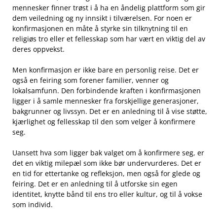
⁣mennesker finner trøst i å ha en åndelig plattform som gir
dem veiledning og ny innsikt i tilværelsen.​ For noen er
konfirmasjonen‍ en måte å ⁢styrke sin tilknytning til en
religiøs⁤ tro eller⁢ et fellesskap som har vært en viktig del av ​
deres oppvekst.
Men konfirmasjon⁣ er ikke bare en personlig reise.​ Det er
også⁣ en feiring som forener ‌familier, venner og
lokalsamfunn. Den forbindende kraften i konfirmasjonen
ligger i å samle mennesker fra forskjellige generasjoner,
bakgrunner og ⁣livssyn. ⁣Det er en anledning til å vise støtte,
kjærlighet og fellesskap til den som velger ​å konfirmere⁢
seg.
Uansett‌ hva som ‌ligger bak valget om å konfirmere seg, er
det en viktig milepæl som ikke bør undervurderes. Det er⁤
en tid for ettertanke og ⁢refleksjon, men også for glede og
feiring. Det ‌er en anledning til å utforske sin egen
identitet, knytte ⁢bånd til‌ ens tro​ eller kultur, og⁢ til ​å vokse
som individ.