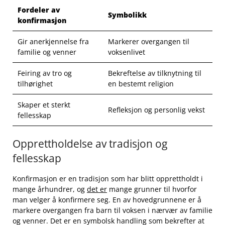
Fordeler av‌
Symbolikk
konfirmasjon
Gir anerkjennelse fra
Markerer ​overgangen til‌
‍familie og venner
voksenlivet
Feiring⁢ av ‌tro og
Bekreftelse⁣ av tilknytning til
tilhørighet
⁣en bestemt religion
Skaper ⁤et sterkt
Refleksjon og personlig vekst
fellesskap
Opprettholdelse av tradisjon og
fellesskap
Konfirmasjon ⁣er en tradisjon som ⁣har blitt opprettholdt ‌i
mange århundrer, og
det⁢ er
mange grunner til ​hvorfor
man ⁢velger å‍ konfirmere seg. En av⁣ hovedgrunnene er å ​
markere overgangen fra barn til ​voksen i nærvær av ‍familie⁣
og venner. Det er en symbolsk handling som bekrefter at